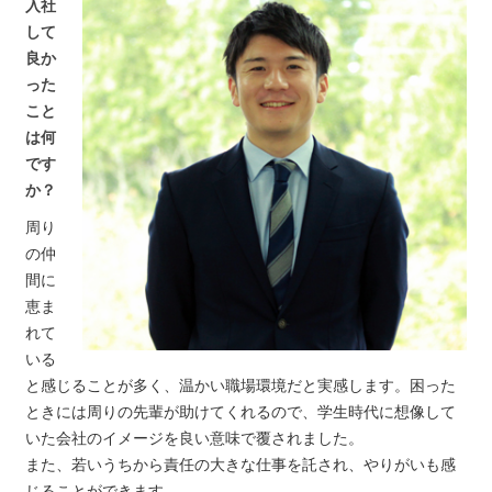
入社
して
良か
った
こと
は何
です
か？
周り
の仲
間に
恵ま
れて
いる
と感じることが多く、温かい職場環境だと実感します。困った
ときには周りの先輩が助けてくれるので、学生時代に想像して
いた会社のイメージを良い意味で覆されました。
また、若いうちから責任の大きな仕事を託され、やりがいも感
じることができます。