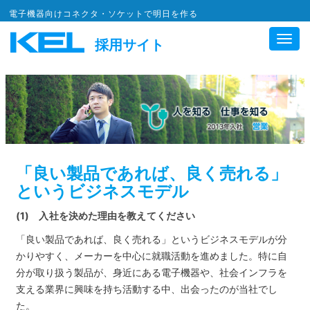
電子機器向けコネクタ・ソケットで明日を作る
Toggl
採用サイト
navig
「良い製品であれば、良く売れる」
というビジネスモデル
(1) 入社を決めた理由を教えてください
「良い製品であれば、良く売れる」というビジネスモデルが分
かりやすく、メーカーを中心に就職活動を進めました。特に自
分が取り扱う製品が、身近にある電子機器や、社会インフラを
支える業界に興味を持ち活動する中、出会ったのが当社でし
た。